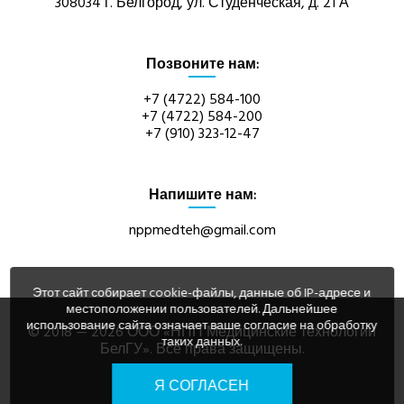
308034 г. Белгород, ул. Студенческая, д. 21 А
КАТАЛОГ
Позвоните нам:
ИНФОРМАЦИЯ
+7 (4722) 584-100
+7 (4722) 584-200
НОВОСТИ
+7 (910) 323-12-47
КОНТАКТЫ
Напишите нам:
nppmedteh@gmail.com
Этот сайт собирает cookie-файлы, данные об IP-адресе и
местоположении пользователей. Дальнейшее
использование сайта означает ваше согласие на обработку
© 2018 — 2026 ООО «НПП Медицинские технологии
таких данных.
БелГУ». Все права защищены.
Я СОГЛАСЕН
Сайт разработан: