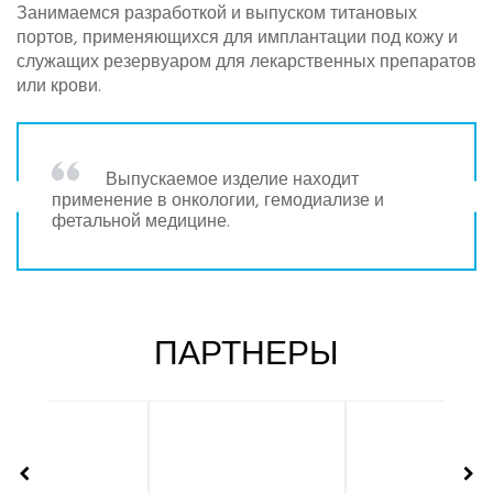
Занимаемся разработкой и выпуском титановых
портов, применяющихся для имплантации под кожу и
служащих резервуаром для лекарственных препаратов
или крови.
Выпускаемое изделие находит
применение в онкологии, гемодиализе и
фетальной медицине.
ПАРТНЕРЫ
belokb.belzdrav.ru
www.vsu.ru
vsue